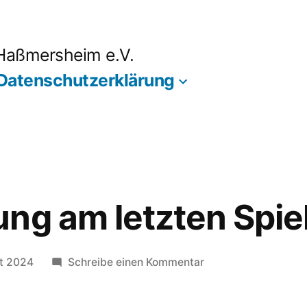
 Haßmersheim e.V.
Datenschutzerklärung
ng am letzten Spie
zu
st 2024
Schreibe einen Kommentar
Enttäuschung
am