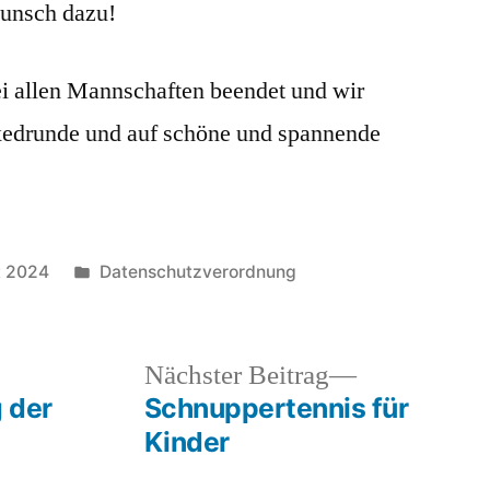
unsch dazu!
i allen Mannschaften beendet und wir
ixedrunde und auf schöne und spannende
Veröffentlicht
t 2024
Datenschutzverordnung
unter
heriger
Nächster
Nächster Beitrag
rag:
Beitrag:
g der
Schnuppertennis für
Kinder