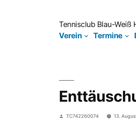
Zum
Inhalt
Tennisclub Blau-Weiß
springen
Verein
Termine
Enttäuschu
Veröffentlicht
TC742260074
13. Augu
von