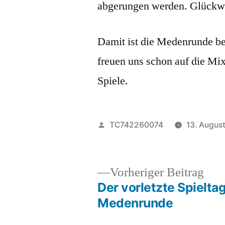
abgerungen werden. Glückw
Damit ist die Medenrunde be
freuen uns schon auf die M
Spiele.
Veröffentlicht
TC742260074
13. Augus
von
Vor
Vorheriger Beitrag
Beit
Der vorletzte Spielta
Beitragsnavigation
Medenrunde