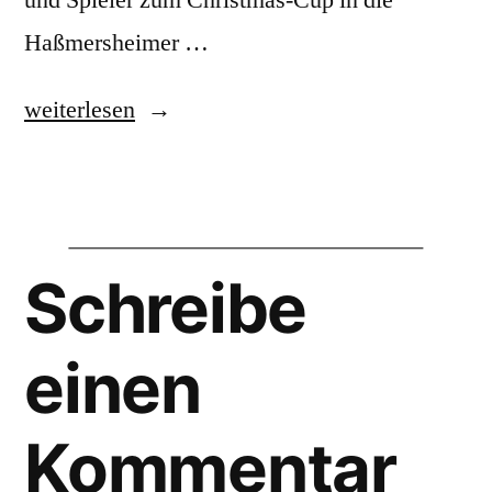
und Spieler zum Christmas-Cup in die
Haßmersheimer …
„Christmas-
weiterlesen
Cup
am
Nikolaustag“
Schreibe
einen
Kommentar