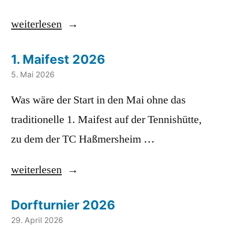
Geburtstag,
„Medenrunde
weiterlesen
lieber
2026“
Jürgen
1. Maifest 2026
Emmert!“
5. Mai 2026
Was wäre der Start in den Mai ohne das
traditionelle 1. Maifest auf der Tennishütte,
zu dem der TC Haßmersheim …
„1.
weiterlesen
Maifest
Dorfturnier 2026
2026“
29. April 2026