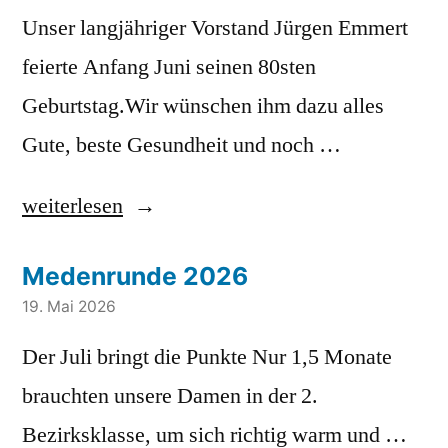
Unser langjähriger Vorstand Jürgen Emmert
feierte Anfang Juni seinen 80sten
Geburtstag.Wir wünschen ihm dazu alles
Gute, beste Gesundheit und noch …
„Happy
weiterlesen
Birthday
Medenrunde 2026
und
19. Mai 2026
alles
Der Juli bringt die Punkte Nur 1,5 Monate
Gute
brauchten unsere Damen in der 2.
zum
Bezirksklasse, um sich richtig warm und …
80ste