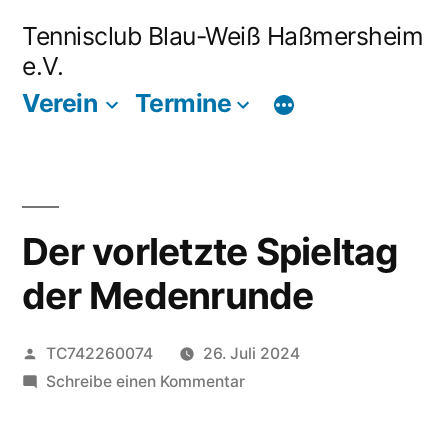
Zum
Tennisclub Blau-Weiß Haßmersheim
Inhalt
e.V.
springen
Verein
Termine
Der vorletzte Spieltag
der Medenrunde
Veröffentlicht
TC742260074
26. Juli 2024
von
zu
Schreibe einen Kommentar
Der
vorletzte