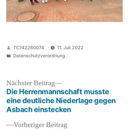
Veröffentlicht
TC742260074
11. Juli 2022
von
Veröffentlicht
Datenschutzverordnung
unter
Nächster
Nächster Beitrag
Beitrag:
Die Herrenmannschaft musste
Beitragsnavigation
eine deutliche Niederlage gegen
Asbach einstecken
Vorheriger
Vorheriger Beitrag