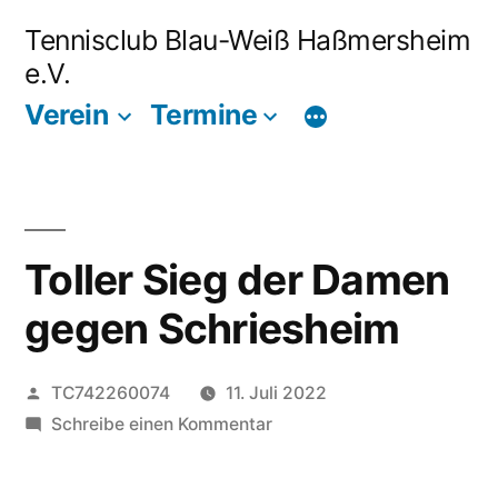
Zum
Tennisclub Blau-Weiß Haßmersheim
Inhalt
e.V.
springen
Verein
Termine
Toller Sieg der Damen
gegen Schriesheim
Veröffentlicht
TC742260074
11. Juli 2022
von
zu
Schreibe einen Kommentar
Toller
Sieg