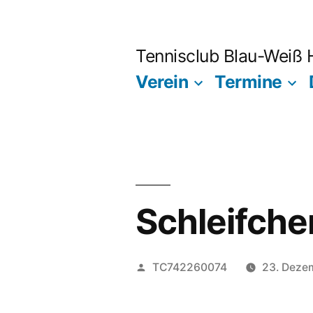
Zum
Inhalt
Tennisclub Blau-Weiß
springen
Verein
Termine
Schleifche
Veröffentlicht
TC742260074
23. Deze
von