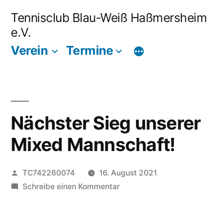
Zum
Tennisclub Blau-Weiß Haßmersheim
Inhalt
e.V.
springen
Verein
Termine
Nächster Sieg unserer
Mixed Mannschaft!
Veröffentlicht
TC742260074
16. August 2021
von
zu
Schreibe einen Kommentar
Nächster
Sieg