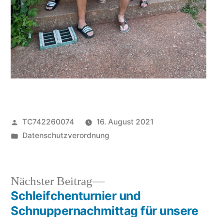
Veröffentlicht
TC742260074
16. August 2021
von
Veröffentlicht
Datenschutzverordnung
unter
Nächster
Nächster Beitrag
Beitrag:
Schleifchenturnier und
Beitragsnavigation
Schnuppernachmittag für unsere