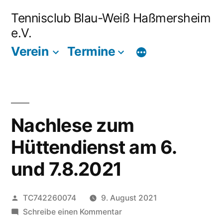
Zum
Tennisclub Blau-Weiß Haßmersheim
Inhalt
e.V.
springen
Verein
Termine
Nachlese zum
Hüttendienst am 6.
und 7.8.2021
Veröffentlicht
TC742260074
9. August 2021
von
zu
Schreibe einen Kommentar