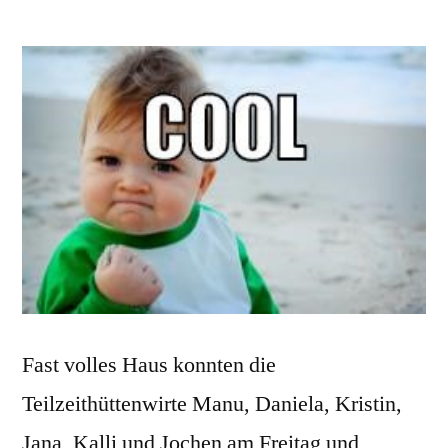
Nachlese
zum
Hüttendienst
am
6.
und
7.8.2021
Fast volles Haus konnten die
Teilzeithüttenwirte Manu, Daniela, Kristin,
Jana, Kalli und Jochen am Freitag und