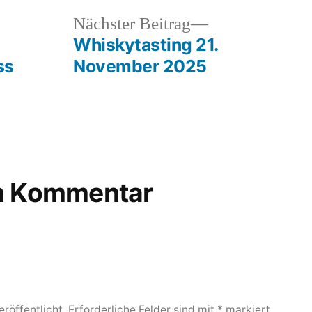
heriger
Nächster
Nächster Beitrag
rag:
Beitrag:
Whiskytasting 21.
ss
November 2025
en Kommentar
röffentlicht.
Erforderliche Felder sind mit
*
markiert