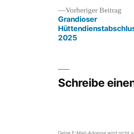
Vor
Vorheriger Beitrag
Beit
Grandioser
Beitragsnavigation
Hüttendienstabschlu
2025
Schreibe ein
Deine E-Mail-Adresse wird nicht ve