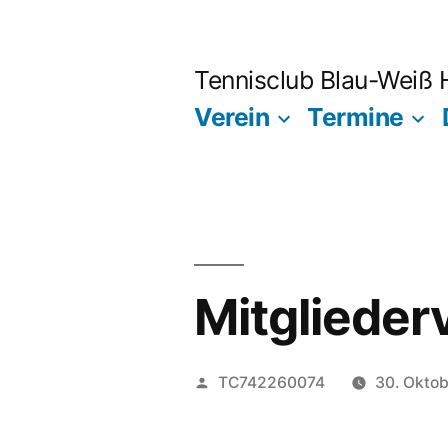
Zum
Inhalt
Tennisclub Blau-Weiß
springen
Verein
Termine
Mitgliede
Veröffentlicht
TC742260074
30. Okto
von