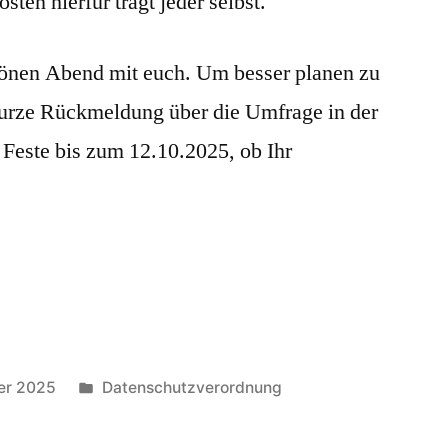
sten hierfür trägt jeder selbst.
hönen Abend mit euch. Um besser planen zu
kurze Rückmeldung über die Umfrage in der
Feste bis zum 12.10.2025, ob Ihr
Veröffentlicht
er 2025
Datenschutzverordnung
unter