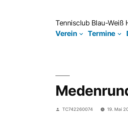
Zum
Inhalt
Tennisclub Blau-Weiß
springen
Verein
Termine
Medenrun
Veröffentlicht
TC742260074
19. Mai 2
von