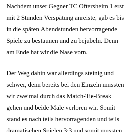
Nachdem unser Gegner TC Oftersheim 1 erst
Spiel
der
mit 2 Stunden Verspätung anreiste, gab es bis
4.
in die späten Abendstunden hervorragende
Sieg
unseres
Spiele zu bestaunen und zu bejubeln. Denn
Mixed-
am Ende hat wir die Nase vorn.
Teams
Der Weg dahin war allerdings steinig und
schwer, denn bereits bei den Einzeln mussten
wir zweimal durch das Match-Tie-Break
gehen und beide Male verloren wir. Somit
stand es nach teils hervorragenden und teils
dramatischen Spielen 3:3 und somit mussten