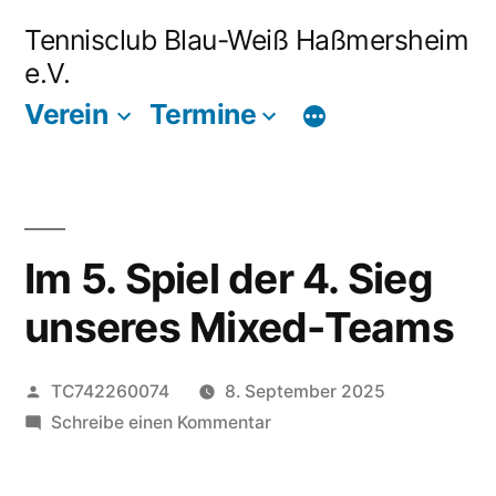
Zum
Tennisclub Blau-Weiß Haßmersheim
Inhalt
e.V.
springen
Verein
Termine
Im 5. Spiel der 4. Sieg
unseres Mixed-Teams
Veröffentlicht
TC742260074
8. September 2025
von
zu
Schreibe einen Kommentar
Im
5.