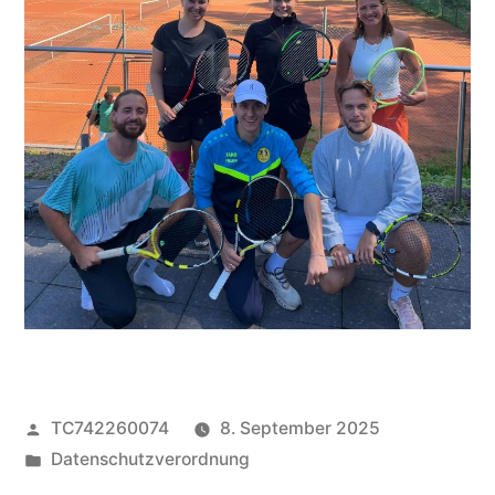
Veröffentlicht
TC742260074
8. September 2025
von
Veröffentlicht
Datenschutzverordnung
unter