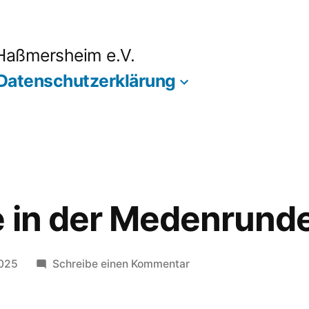
 Haßmersheim e.V.
Datenschutzerklärung
e in der Medenrund
zu
2025
Schreibe einen Kommentar
Ergebnisse
in