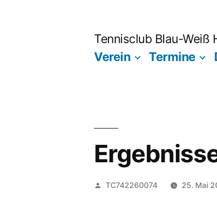
Zum
Inhalt
Tennisclub Blau-Weiß
springen
Verein
Termine
Ergebniss
Veröffentlicht
TC742260074
25. Mai 
von