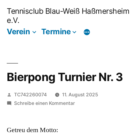
Zum
Tennisclub Blau-Weiß Haßmersheim
Inhalt
e.V.
springen
Verein
Termine
Bierpong Turnier Nr. 3
Veröffentlicht
TC742260074
11. August 2025
von
zu
Schreibe einen Kommentar
Bierpong
Turnier
Getreu dem Motto:
Nr.