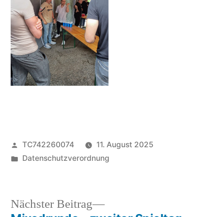
Veröffentlicht
TC742260074
11. August 2025
von
Veröffentlicht
Datenschutzverordnung
unter
Nächster
Nächster Beitrag