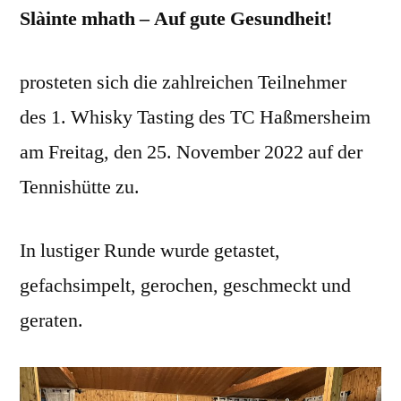
Slàinte mhath – Auf gute Gesundheit!
des
TC
BW
prosteten sich die zahlreichen Teilnehmer
Haßmersheim
des
1. Whisky Tasting des TC Haßmersheim
am Freitag, den 25. November 2022 auf der
Tennishütte zu.
In lustiger Runde wurde getastet,
gefachsimpelt, gerochen, geschmeckt und
geraten.