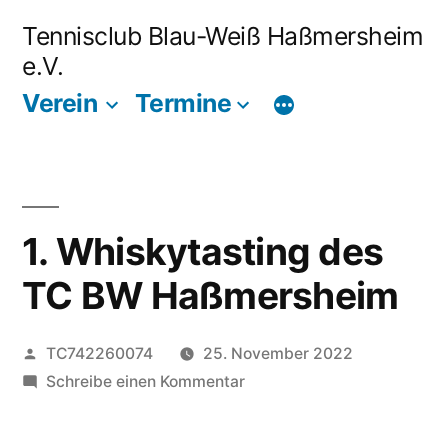
Zum
Tennisclub Blau-Weiß Haßmersheim
Inhalt
e.V.
springen
Verein
Termine
1. Whiskytasting des
TC BW Haßmersheim
Veröffentlicht
TC742260074
25. November 2022
von
zu
Schreibe einen Kommentar
1.
Whiskytasting