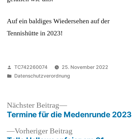
Auf ein baldiges Wiedersehen auf der
Tennishütte in 2023!
Veröffentlicht
TC742260074
25. November 2022
von
Veröffentlicht
Datenschutzverordnung
unter
Nächster
Nächster Beitrag
Beitrag:
Termine für die Medenrunde 2023
Beitragsnavigation
Vorheriger
Vorheriger Beitrag