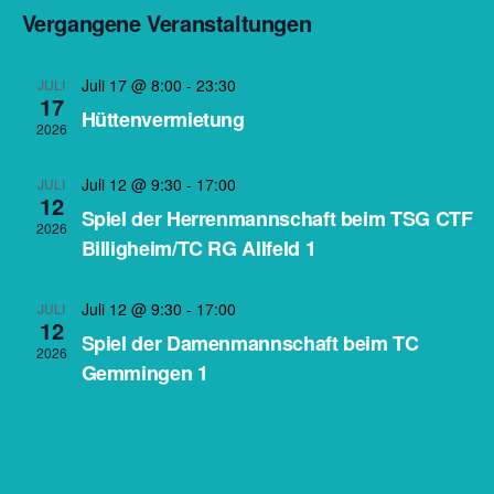
von
Vergangene Veranstaltungen
Ansi
Veranstaltungen
Navi
Juli 17 @ 8:00
-
23:30
JULI
17
Hüttenvermietung
2026
Juli 12 @ 9:30
-
17:00
JULI
12
Spiel der Herrenmannschaft beim TSG CTF
2026
Billigheim/TC RG Allfeld 1
Juli 12 @ 9:30
-
17:00
JULI
12
Spiel der Damenmannschaft beim TC
2026
Gemmingen 1