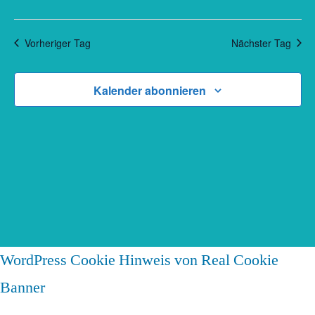
Juli,
Navi
2026
Vorheriger Tag
Nächster Tag
Kalender abonnieren
WordPress Cookie Hinweis von Real Cookie
Banner