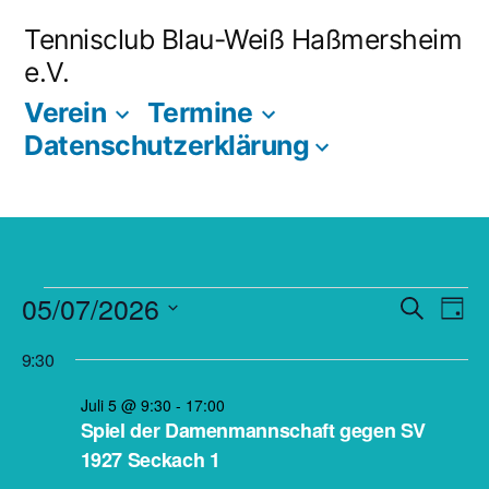
Zum
Tennisclub Blau-Weiß Haßmersheim
Inhalt
e.V.
springen
Verein
Termine
Datenschutzerklärung
Veranstaltungen
05/07/2026
Vera
V
Suche
Tag
Datum
Such
A
9:30
für
wählen.
und
N
Juli 5 @ 9:30
-
17:00
5
Spiel der Damenmannschaft gegen SV
Ansi
1927 Seckach 1