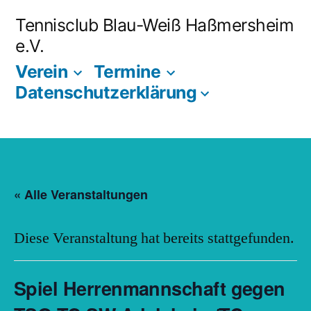
Zum
Tennisclub Blau-Weiß Haßmersheim
Inhalt
e.V.
springen
Verein
Termine
Datenschutzerklärung
« Alle Veranstaltungen
Diese Veranstaltung hat bereits stattgefunden.
Spiel Herrenmannschaft gegen