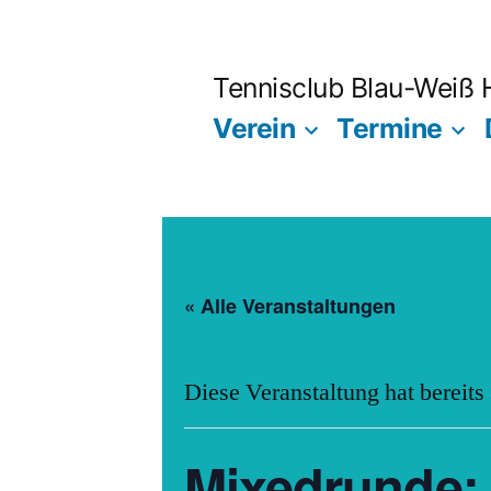
Zum
Inhalt
Tennisclub Blau-Weiß
springen
Verein
Termine
« Alle Veranstaltungen
Diese Veranstaltung hat bereits
Mixedrunde: