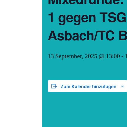
1 gegen TS
Asbach/TC B
13 September, 2025 @ 13:00
-
Zum Kalender hinzufügen