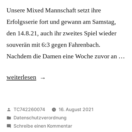
Unsere Mixed Mannschaft setzt ihre
Erfolgsserie fort und gewann am Samstag,
den 14.8.21, auch ihr zweites Spiel wieder
souverän mit 6:3 gegen Fahrenbach.
Nachdem die Damen eine Woche zuvor an …
„Nächster
weiterlesen
Sieg
unserer
Veröffentlicht
TC742260074
16. August 2021
Mixed
von
Veröffentlicht
Datenschutzverordnung
Mannschaft!“
unter
zu
Schreibe einen Kommentar