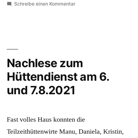
unter
zu
Schreibe einen Kommentar
Das
Wetter
wird
sommerlich
und
wir
Nachlese zum
feiern
Hüttendienst am 6.
dies
mit
und 7.8.2021
dem
nächsten
Hüttendienst
am
Fast volles Haus konnten die
Sonntag,
Teilzeithüttenwirte Manu, Daniela, Kristin,
15.8.