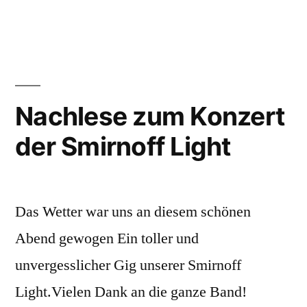
Bitte
vormerken:
1.
Mai
Hüttenbewirtung
Nachlese zum Konzert
der Smirnoff Light
Das Wetter war uns an diesem schönen
Abend gewogen Ein toller und
unvergesslicher Gig unserer Smirnoff
Light.Vielen Dank an die ganze Band!