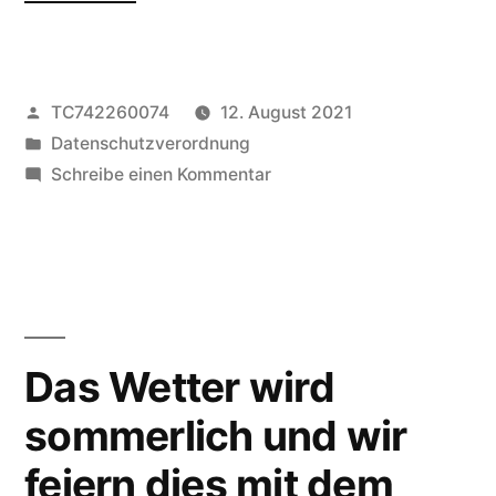
Veröffentlicht
TC742260074
12. August 2021
von
Veröffentlicht
Datenschutzverordnung
unter
zu
Schreibe einen Kommentar
Schleifchentunier
Das Wetter wird
sommerlich und wir
feiern dies mit dem