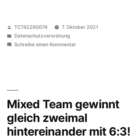
Veröffentlicht
TC742260074
7. Oktober 2021
von
Veröffentlicht
Datenschutzverordnung
unter
zu
Schreibe einen Kommentar
Nachlese
zum
Konzert
der
Smirnoff
Light
Mixed Team gewinnt
gleich zweimal
hintereinander mit 6:3!