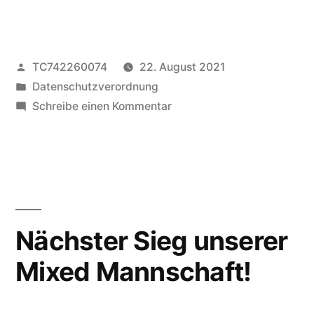
und
Schnuppernachmittag
Veröffentlicht
TC742260074
22. August 2021
für
von
Veröffentlicht
Datenschutzverordnung
unsere
unter
zu
Schreibe einen Kommentar
Tennisfreunde
Schleifchenturnier
und
am
Schnuppernachmittag
5.
für
unsere
September
Tennisfreunde
Nächster Sieg unserer
2021!“
am
Mixed Mannschaft!
5.
September
2021!