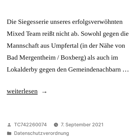
Die Siegesserie unseres erfolgsverwöhnten
Mixed Team reißt nicht ab. Sowohl gegen die
Mannschaft aus Umpfertal (in der Nähe von
Bad Mergentheim / Boxberg) als auch im
Lokalderby gegen den Gemeindenachbarn …
„Mixed
weiterlesen
Team
gewinnt
Veröffentlicht
TC742260074
7. September 2021
gleich
von
Veröffentlicht
Datenschutzverordnung