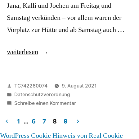
um
Jana, Kalli und Jochen am Freitag und
18
Samstag verkünden – vor allem waren der
Uhr
Vorplatz zur Hütte und ab Samstag auch …
„Nachlese
weiterlesen
zum
Hüttendienst
Veröffentlicht
TC742260074
9. August 2021
am
von
Veröffentlicht
Datenschutzverordnung
6.
unter
zu
Schreibe einen Kommentar
und
Nachlese
zum
1
…
6
7
8
9
7.8.2021“
Hüttendienst
Seitennummerierung
WordPress Cookie Hinweis von Real Cookie
am