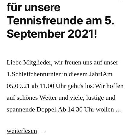
für unsere
am
Sonntag,
Tennisfreunde am 5.
5.9.
September 2021!
ab
17.30
Uhr
Liebe Mitglieder, wir freuen uns auf unser
1.Schleifchenturnier in diesem Jahr!Am
05.09.21 ab 11.00 Uhr geht’s los!Wir hoffen
auf schönes Wetter und viele, lustige und
spannende Doppel.Ab 14.30 Uhr wollen …
„Schleifchenturnier
weiterlesen