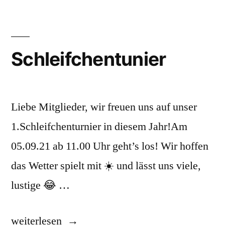
am
20.
und
21.
Schleifchentunier
August
Liebe Mitglieder, wir freuen uns auf unser
1.Schleifchenturnier in diesem Jahr!Am
05.09.21 ab 11.00 Uhr geht’s los! Wir hoffen
das Wetter spielt mit ☀️ und lässt uns viele,
lustige 😂 …
„Schleifchentunier“
weiterlesen