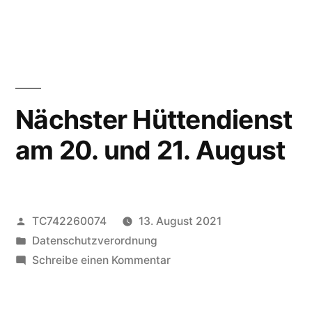
Nächster
Sieg
unserer
Mixed
Mannschaft!
Nächster Hüttendienst
am 20. und 21. August
Veröffentlicht
TC742260074
13. August 2021
von
Veröffentlicht
Datenschutzverordnung
unter
zu
Schreibe einen Kommentar
Nächster
Hüttendienst