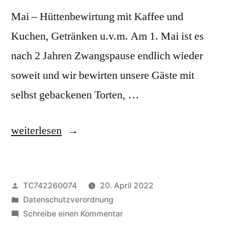
Mai – Hüttenbewirtung mit Kaffee und
Kuchen, Getränken u.v.m. Am 1. Mai ist es
nach 2 Jahren Zwangspause endlich wieder
soweit und wir bewirten unsere Gäste mit
selbst gebackenen Torten, …
„Bitte
weiterlesen
vormerken:
1.
Veröffentlicht
TC742260074
20. April 2022
Mai
von
Veröffentlicht
Datenschutzverordnung
Hüttenbewirtung“
unter
zu
Schreibe einen Kommentar