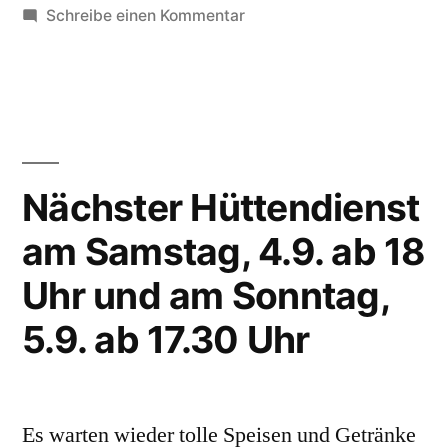
zweimal
unter
zu
Schreibe einen Kommentar
hintereinander
Mixed
Team
mit
gewinnt
6:3!“
gleich
zweimal
hintereinander
Nächster Hüttendienst
mit
am Samstag, 4.9. ab 18
6:3!
Uhr und am Sonntag,
5.9. ab 17.30 Uhr
Es warten wieder tolle Speisen und Getränke