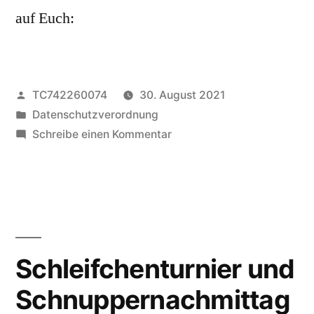
auf Euch:
Veröffentlicht
TC742260074
30. August 2021
von
Veröffentlicht
Datenschutzverordnung
unter
zu
Schreibe einen Kommentar
Nächster
Hüttendienst
am
Samstag,
4.9.
ab
Schleifchenturnier und
18
Schnuppernachmittag
Uhr
und